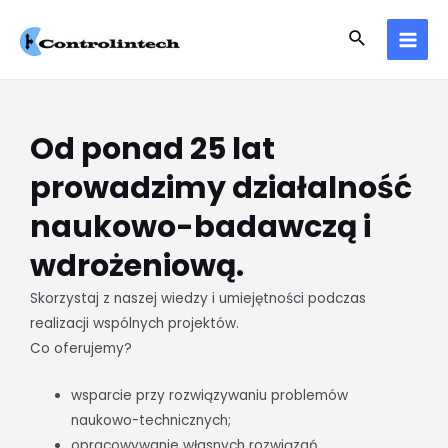
Skip
Search
to
MAI
content
MEN
Od ponad 25 lat
prowadzimy działalność
naukowo-badawczą i
wdrożeniową.
Skorzystaj z naszej wiedzy i umiejętności podczas
realizacji wspólnych projektów.
Co oferujemy?
wsparcie przy rozwiązywaniu problemów
naukowo-technicznych;
opracowywanie własnych rozwiązań